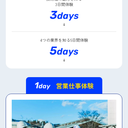
3日間体験
3
days
4つの業界を知る
5日間体験
5
days
1
営業仕事体験
day