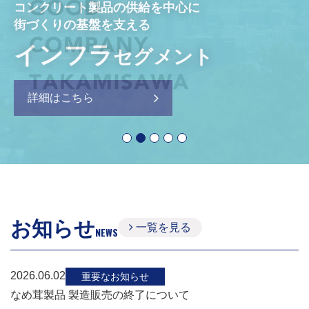
コンクリート製品の供給を中心に
カーライフサポートを中心に
安全・安心で、笑顔があふれる
街づくりの基盤を支える
灯油・燃料の供給も行う
「食」を目指す
皆さまの暮らしや夢を支える
インフラ
エネルギー
フード
エステート
セグメント
セグメント
セグメント
セグメント
詳細はこちら
詳細はこちら
詳細はこちら
詳細はこちら
お知らせ
一覧を見る
NEWS
2026.06.02
重要なお知らせ
なめ茸製品 製造販売の終了について