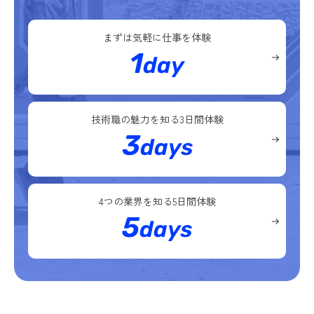
まずは気軽に
仕事を体験
1
day
技術職の魅力を知る
3日間体験
3
days
4つの業界を知る
5日間体験
5
days