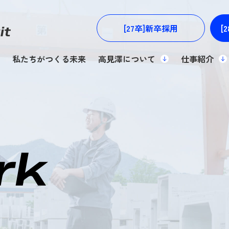
[27卒]
新卒採用
[
it
私たちがつくる未来
高見澤について
仕事紹介
rk